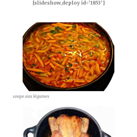
[slideshow_deploy id=’1853′]
soupe aux légumes